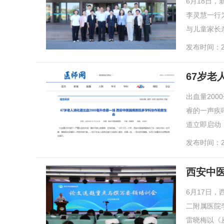
6月18日
李灵慧一行
与儿童家长亲
发布时间：20
67岁老
出血量20
睿的一声疾
道立即启动
发布时间：20
西安中
6月17日
二附属医院
雷晓梅以《