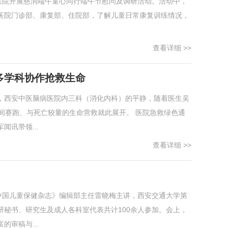
医院开展慈润端午童心同行端午节慰问及调研活动。活动中，
医院门诊部、康复部、住院部，了解儿童日常康复训练情况，
查看详细 >>
院多学科协作抢救生命
早，西安中医脑病医院内三科（消化内科）的平静，随着医生吴
间赛跑、与死亡较量的生命营救就此展开。 医院急救绿色通
讯带领...
查看详细 >>
中国儿童保健杂志》编辑部主任雷晓梅主讲，西安交通大学第
秘书、研究生及成人各科室代表共计100余人参加。会上，
审稿与...