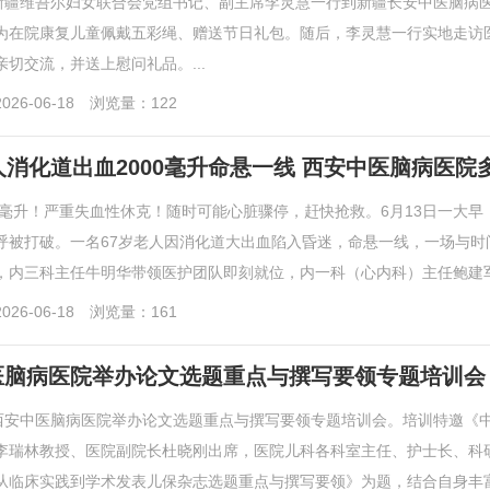
，新疆维吾尔妇女联合会党组书记、副主席李灵慧一行到新疆长安中医脑病
为在院康复儿童佩戴五彩绳、赠送节日礼包。随后，李灵慧一行实地走访
切交流，并送上慰问礼品。...
26-06-18
浏览量：122
人消化道出血2000毫升命悬一线 西安中医脑病医
00毫升！严重失血性休克！随时可能心脏骤停，赶快抢救。6月13日一大
呼被打破。一名67岁老人因消化道大出血陷入昏迷，命悬一线，一场与时
，内三科主任牛明华带领医护团队即刻就位，内一科（心内科）主任鲍建军闻
26-06-18
浏览量：161
医脑病医院举办论文选题重点与撰写要领专题培训会
，西安中医脑病医院举办论文选题重点与撰写要领专题培训会。培训特邀《
李瑞林教授、医院副院长杜晓刚出席，医院儿科各科室主任、护士长、科研
从临床实践到学术发表儿保杂志选题重点与撰写要领》为题，结合自身丰富的