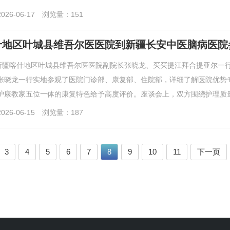
26-06-17
浏览量：151
什地区叶城县维吾尔医医院到新疆长安中医脑病医院
，新疆喀什地区叶城县维吾尔医医院副院长张晓龙、买买提江拜合提亚尔一
张晓龙一行实地参观了医院门诊部、康复部、住院部，详细了解医院优势
护康教家五位一体的康复特色给予高度评价。座谈会上，双方围绕护理质量管
26-06-15
浏览量：187
3
4
5
6
7
8
9
10
11
下一页