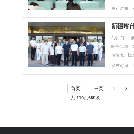
发布时间：20
新疆喀
6月15日
峰等陪同。
展理念、医
发布时间：20
首页
上一页
1
2
共
110
页
659
条